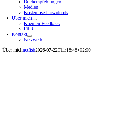
Buchempfehlungen
Medien
Kostenlose Downloads
Über mich
Klienten-Feedback
Ethik
Kontakt
Netzwerk
Über mich
netfish
2026-07-22T11:18:48+02:00
Die größten Hürden sind oft die eigenen im
Kopf. Wenn wir sie überwinden, ist fast alles
möglich