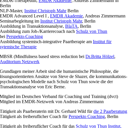
EMDR-Therapeutin,
EMDR Akademie
, Andreas Zimmermann in
Berlin
NLP-Master,
Institut Christoph Mahr
Berlin
EMDR Advanced Level I ,
EMDR Akademie
, Andreas Zimmermann
Seminarbegleitung im
Institut Christoph Mahr
, Berlin
Ausbildung in Transaktionsanalyse,
BIaTA
, Berlin
Ausbildung zum Job-/Karrierecoach nach
Schulz von Thun
bei
Perspekto-Coaching
Ausbildung systemisch-integrative Paartherapie am
Institut für
sytemische Therapie
MBSR (Mindfulness based stress reduction bei
Dr.Britta Hölzel
,
Auditorium Netzwerk
Grundlagen meiner Arbeit sind die humanistische Philosophie, die
lösungsorientierten Ansätze von Steve de Shazer, die kommunikations­
psychologischen Modelle nach Schulz von Thun sowie die der
Transaktionsanalyse von Eric Berne.
Mitglied im Deutschen Verband für Coaching und Training (dvct)
Mitglied im EMDR-Netzwerk von Andreas Zimmermann
Tätigkeit als Paarberaterin mit Dr. Gerhard Wild für
die 2 Paarberatung
Tätigkeit als freiberuflicher Coach für
Perspekto Coaching
, Berlin
Tätigkeit als freiberuflicher Coach für das
Schulz von Thun Institut,