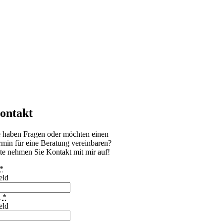
ontakt
e haben Fragen oder möchten einen
rmin für eine Beratung vereinbaren?
tte nehmen Sie Kontakt mit mir auf!
*
eld
l
*
eld