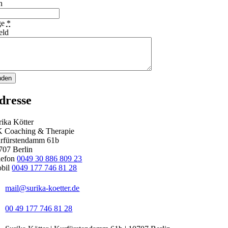
n
ge
*
eld
nden
dresse
rika Kötter
K Coaching & Therapie
rfürstendamm 61b
707 Berlin
lefon
0049 30 886 809 23
bil
0049 177 746 81 28
mail@surika-koetter.de
00 49 177 746 81 28