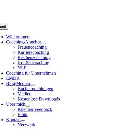
Zum
Inhalt
springen
enü
Willkommen
Coaching-Angebot
Frauencoaching
Karrierecoaching
Resilienzcoaching
Konfliktcoaching
NLP
Coaching für Unternehmen
EMDR
Blog/Medien
Buchempfehlungen
Medien
Kostenlose Downloads
Über mich
Klienten-Feedback
Ethik
Kontakt
Netzwerk